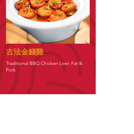
古法金錢雞
Traditional BBQ Chicken Liver, Fat &
Pork