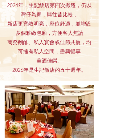
2024年，生記飯店第四次搬遷，仍以
灣仔為家，與往昔比較，
新店更寬敞明亮，座位舒適，並增設
多個雅緻包廂，方便客人無論
商務酬酢、私人宴會或佳節共慶，均
可擁有私人空間，盡興暢享
美酒佳餚。
2026年是生記飯店的五十週年。