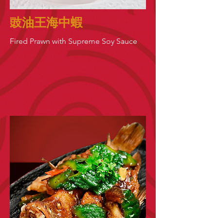
豉油王海中蝦
Fired Prawn with Supreme Soy Sauce