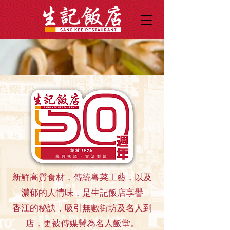
新鮮高質食材，傳統粵菜工藝，以及
濃郁的人情味，是生記飯店享譽
香江的秘訣，吸引無數街坊及名人到
店，更被傳媒譽為名人飯堂。