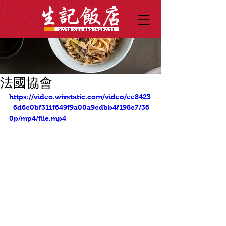
法國協會
https://video.wixstatic.com/video/ee8423
_6d6c0bf311f649f9a00a9cdbb4f198c7/36
0p/mp4/file.mp4