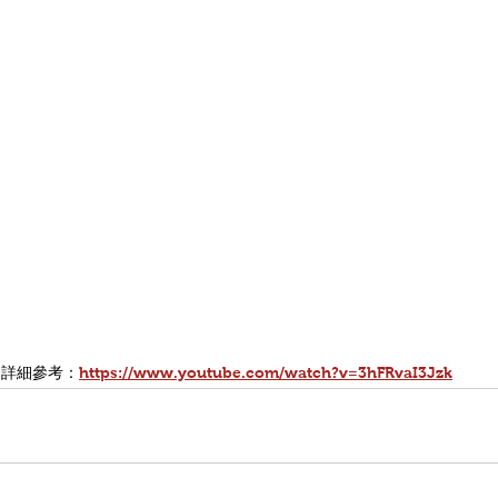
詳細參考：
https://www.youtube.com/watch?v=3hFRvaI3Jzk