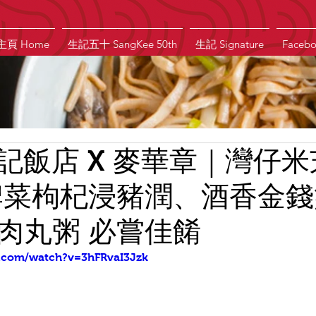
主頁 Home
生記五十 SangKee 50th
生記 Signature
Faceb
記飯店 X 麥華章｜灣仔
牌菜枸杞浸豬潤、酒香金
肉丸粥 必嘗佳餚
e.com/watch?v=3hFRvaI3Jzk