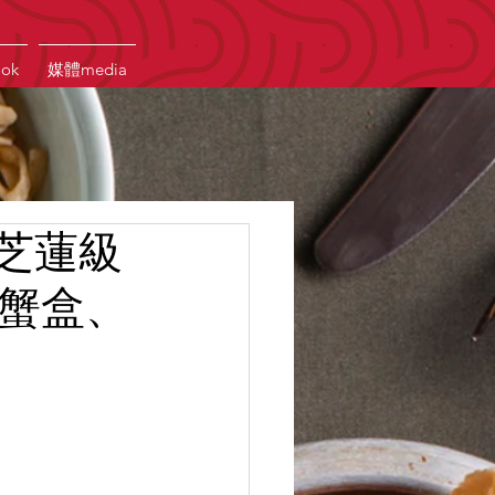
ook
媒體media
米芝蓮級
錢蟹盒、